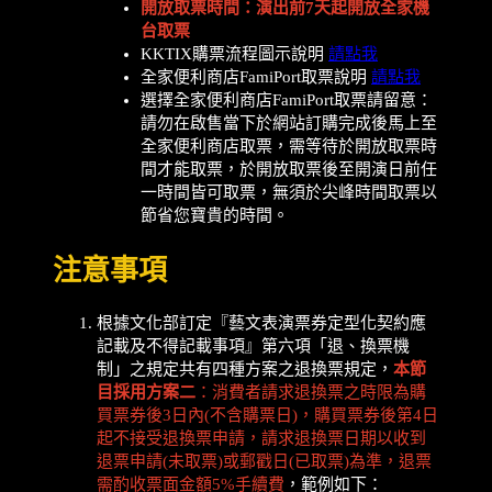
開放取票時間：演出前7天起開放全家機
台取票
KKTIX購票流程圖示說明
請點我
全家便利商店FamiPort取票說明
請點我
選擇全家便利商店FamiPort取票請留意：
請勿在啟售當下於網站訂購完成後馬上至
全家便利商店取票，需等待於開放取票時
間才能取票，於開放取票後至開演日前任
一時間皆可取票，無須於尖峰時間取票以
節省您寶貴的時間。
注意事項
根據文化部訂定『藝文表演票券定型化契約應
記載及不得記載事項』第六項「退、換票機
制」之規定共有四種方案之退換票規定，
本節
目採用方案二
：消費者請求退換票之時限為購
買票券後3日內(不含購票日)，購買票券後第4日
起不接受退換票申請，
請求退換票日期以收到
退票申請(未取票)或郵戳日(已取票)為準，退票
需酌收票面金額5%手續費
，範例如下：