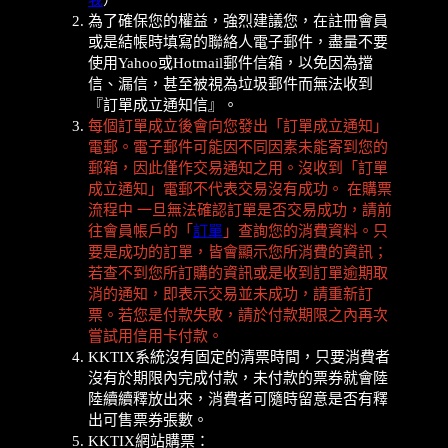
我
）
為了確保您的權益，強烈建議您，在註冊會員
或是結帳時填寫的聯絡人電子郵件，盡量不要
使用Yahoo或Hotmail郵件信箱，以免因為擋
信、漏信，甚至被視為垃圾郵件而無法收到
『訂單成立通知信』。
每個訂單成立後會向您發出「訂單成立通知」
電郵。電子郵件可能因不同因素未能寄到您的
郵箱，因此僅作交易通知之用。沒收到「訂單
成立通知」電郵不代表交易沒有成功。 在購票
流程中 一旦無法確認訂單是否交易成功，請前
往會員帳戶的「
訂單
」查詢您的消費資料。只
要是成功的訂單，皆會顯示您所消費的資訊；
若查不到您所訂購的資訊或是收到訂單逾期取
消的通知，即表示交易並未成功，請重新訂
票。若您是付款失敗，請於付款期限之內再次
嘗試用信用卡付款。
KKTIX系統沒有固定的清票時間，只要消費者
沒有於期限內完成付款，未付款的票券就會陸
陸續續釋放出來，消費者可隨時留意是否有釋
出可售票券張數。
KKTIX網站購票：