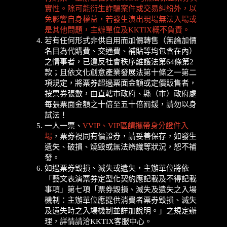
實性。除可能衍生詐騙案件或交易糾紛外，以
免影響自身權益，若發生演出現場無法入場或
是其他問題，主辦單位及KKTIX概不負責。
若有任何形式非供自用而加價轉售（無論加價
名目為代購費、交通費、補貼等均包含在內）
之情事者，已違反社會秩序維護法第64條第2
款；且依文化創意產業發展法第十條之一第二
項規定，將票券超過票面金額或定價販售者，
按票券張數，由直轄市政府、縣（市）政府處
每張票面金額之十倍至五十倍罰鍰，請勿以身
試法！
一人一票、
VVIP、VIP區請攜帶身分證件入
場
，票券視同有價證券，請妥善保存，如發生
遺失、破損、燒毀或無法辨識等狀況，恕不補
發。
如遇票券毀損、滅失或遺失，主辦單位將依
「藝文表演票券定型化契約應記載及不得記載
事項」第七項「票券毀損、滅失及遺失之入場
機制：主辦單位應提供消費者票券毀損、滅失
及遺失時之入場機制並詳加說明。」之規定辦
理，詳情請洽KKTIX客服中心。