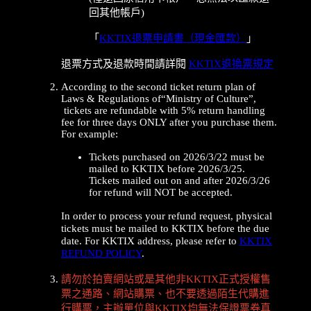
回其他帳戶)
「
KKTIX退票申請書（現金匯款）
」
退票方式及退款時間請詳閱
KKTIX退換票規定
According to the second ticket return plan of
Laws & Regulations of“Ministry of Culture”,
tickets are refundable with 5% return handling
fee for three days ONLY after you purchase them.
For example:
Tickets purchased on 2026/3/22 must be
mailed to KKTIX before 2026/3/25.
Tickets mailed out on and after 2026/3/26
for refund will NOT be accepted.
In order to process your refund request, physical
tickets must be mailed to KKTIX before the due
date. For KKTIX address, please refer to
KKTIX
REFUND POLICY
.
請勿於拍賣網站或是其他非KKTIX正式授權售
票之通路、網站購票、也不要透過陌生代購進
行購票，主辦單位與KKTIX均無法保證票券真