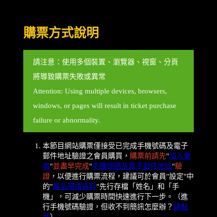
購票方式說明
請注意：使用多個裝置、瀏覽器、視窗、分頁
將導致購票失敗或異常
Attention: Using multiple devices, browsers,
windows, or pages will result in ticket purchase
failure or abnormality.
本節目網站購票僅接受已完成手機號碼及電子
郵件地址驗證之會員購買，
購票前請先
"
加入會
員
"
並盡早完成
"
手機號碼及電子郵件地址
"
驗
證
，以便進行購票流程，建議可於會員"設定"中
的"
報名預填資料
"先行存檔「姓名」和「手
機」，可減少購票時間快速進行下一步。（進
行手機號碼驗證，但收不到簡訊怎麼辦？
請點