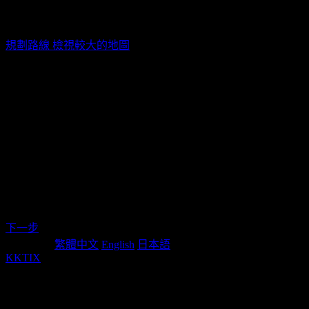
Zepp New Taipei / 新北市新莊區新北大道四段3號8樓
規劃路線
檢視較大的地圖
活動票券
票種
販售時間
售價
第一
2026/03/22 20:08(+0800)
~
2026/04/19
TWD$
8,800
票價
11:00(+0800)
結束販售
第二
2026/03/22 20:08(+0800)
~
2026/04/19
TWD$
8,400
票價
11:00(+0800)
結束販售
下一步
Language:
繁體中文
English
日本語
KKTIX