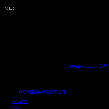
【VVIP、VIP，僅限KKTIX購
票】PERTH SANTA TIME
STOPPER FANCON IN
TAIPEI
2026/04/19(周日) 19:00(+0800)
(
iCal/Outlook
,
Google 日曆
)
Zepp New Taipei / 新北市新莊區新北大道四段3號8樓
無限帝國娛樂傳媒有限公司
主辦單位
無限帝國娛樂傳媒有限公司
立即購票
簡介