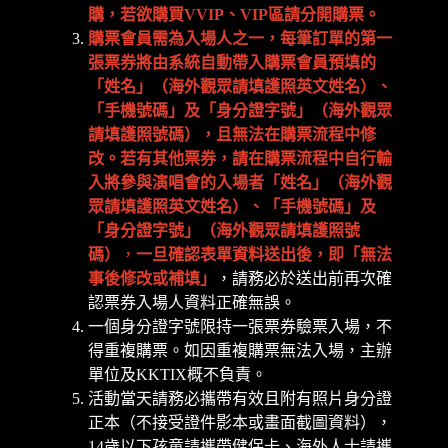
購，若欲購買VVIP、VIP區請分開購票。
購票會員需為入場人之一，每筆訂單的第一
張票券將由系統自動帶入購票會員預填的
「姓名」（海外觀眾請填護照英文姓名）、
「手機號碼」及「身分證字號」（海外觀眾
請填護照號碼），且無法在購票流程中修
改。若有其他票券，請在購票流程中自行輸
入將參與演唱會的入場者「姓名」（海外觀
眾請填護照英文姓名）、「手機號碼」及
「身分證字號」（海外觀眾請填護照號
碼）
，
一旦確認表單資料送出後，即「無法
事後修改或補填」
，請務必於送出前再次確
認票券入場人資料正確無誤。
一個身分證字號限持一張票券驗票入場，不
得重複購票。如因重複購票無法入場，主辦
單位及KKTIX概不負責。
活動當天請務必攜帶有效且附有照片身分證
正本（不接受證件影本或畫面截圖資料），
14歲以下孩童請攜帶健保卡、海外人士請攜