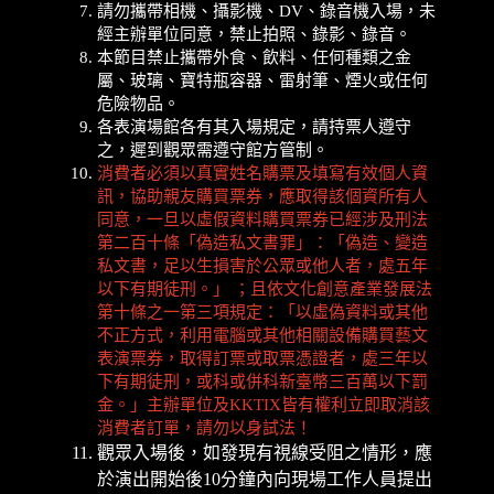
請勿攜帶相機、攝影機、DV、錄音機入場，未
經主辦單位同意，禁止拍照、錄影、錄音。
本節目禁止攜帶外食、飲料、任何種類之金
屬、玻璃、寶特瓶容器、雷射筆、煙火或任何
危險物品。
各表演場館各有其入場規定，請持票人遵守
之，遲到觀眾需遵守館方管制。
消費者必須以真實姓名購票及填寫有效個人資
訊，協助親友購買票券，應取得該個資所有人
同意，一旦以虛假資料購買票券已經涉及刑法
第二百十條「偽造私文書罪」：「偽造、變造
私文書，足以生損害於公眾或他人者，處五年
以下有期徒刑。」 ；且依文化創意產業發展法
第十條之一第三項規定：「以虛偽資料或其他
不正方式，利用電腦或其他相關設備購買藝文
表演票券，取得訂票或取票憑證者，處三年以
下有期徒刑，或科或併科新臺幣三百萬以下罰
金。」主辦單位及KKTIX皆有權利立即取消該
消費者訂單，請勿以身試法！
觀眾入場後，如發現有視線受阻之情形，應
於演出開始後10分鐘內向現場工作人員提出