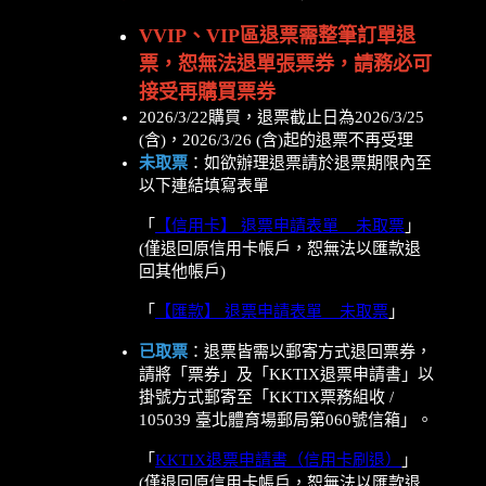
VVIP、VIP區退票需整筆訂單退
票，恕無法退單張票券，請務必可
接受再購買票券
2026/3/22購買，退票截止日為2026/3/25
(含)，2026/3/26 (含)起的退票不再受理
未取票
：如欲辦理退票請於退票期限內至
以下連結填寫表單
「
【信用卡】 退票申請表單 _ 未取票
」
(僅退回原信用卡帳戶，恕無法以匯款退
回其他帳戶)
「
【匯款】 退票申請表單 _ 未取票
」
已取票
：退票皆需以郵寄方式退回票券，
請將「票券」及「KKTIX退票申請書」以
掛號方式郵寄至「KKTIX票務組收 /
105039 臺北體育場郵局第060號信箱」。
「
KKTIX退票申請書（信用卡刷退）
」
(僅退回原信用卡帳戶，恕無法以匯款退