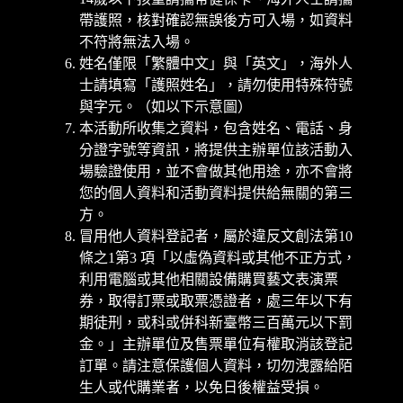
帶護照，核對確認無誤後方可入場，如資料
不符將無法入場。
姓名僅限「繁體中文」與「英文」，海外人
士請填寫「護照姓名」，請勿使用特殊符號
與字元。（如以下示意圖）
本活動所收集之資料，包含姓名、電話、身
分證字號等資訊，將提供主辦單位該活動入
場驗證使用，並不會做其他用途，亦不會將
您的個人資料和活動資料提供給無關的第三
方。
冒用他人資料登記者，屬於違反文創法第10
條之1第3 項「以虛偽資料或其他不正方式，
利用電腦或其他相關設備購買藝文表演票
券，取得訂票或取票憑證者，處三年以下有
期徒刑，或科或併科新臺幣三百萬元以下罰
金。」主辦單位及售票單位有權取消該登記
訂單。請注意保護個人資料，切勿洩露給陌
生人或代購業者，以免日後權益受損。