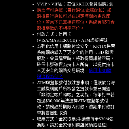
VVIP、VIP區：
每位KKTIX會員限購2張
購票時可選擇【自行選位/電腦配位】如
選擇自行選位可以在規定時間內更改座
位。若當下已無相連座位，系統會配符合
選擇張數的不相連座位。
付款方式：信用卡
(VISA/MASTER/JCB)、ATM虛擬帳號
為強化信用卡網路付款安全，KKTIX售票
系統網站導入了更安全的信用卡 3D 驗證
服務，會員購票時，將取得簡訊驗證碼，
確保卡號確實為持卡人所有，以提供持卡
人更安全的網路交易環境。
信用卡3D驗
證流程為何？
ATM虛擬帳號付款注意事項：僅限於台灣
金融機構開戶所核發之提款卡並已開通
「非約定帳戶轉帳」之功能，每筆訂單若
超過$30,000無法選擇ATM虛擬帳號付
款，請務必於期限內付款，逾期未付款訂
單將會自動取消
取票方式：全家取票(手續費每筆$30/4張
為限，請於全家便利商店繳納給櫃檯)